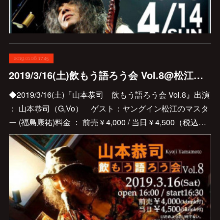
2019.01.06 17:45
2019/3/16(土)飲もう語ろう会 Vol.8@松江Mizが開催されます♪
◆2019/3/16(土)『山本恭司 飲もう語ろう会 Vol.8』出演
： 山本恭司（G,Vo） ゲスト：ヤングイン松江のマスタ
ー (福島康祐)料金 ： 前売￥4,000 / 当日￥4,500（税込…