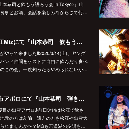
恭司と飲もう語ろう会 in Tokyo>』山
食事とお酒、会話を楽しみながらさて何…
2020/3/14(土) 松江Mizにて『山本恭司 飲もう語ろう会 Vol.8』開催決定しました♪
って来ました‼︎2020/3/14(土)、ヤング
バンド仲間をゲストに自由に飲んだり食べ
のこの会。一度知ったらやめられないか…
2020/3/15(日) 出雲市アポロにて『山本恭司 弾き語り・弾きまくりギター三昧 in 出雲』開催決定です♪
二度目の出雲アポロ♪前日3/14は松江で飲も
地元の方は勿論、遠方の方も松江や出雲大
られませんか〜？MGも宍道湖の夕陽も…