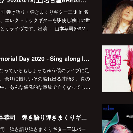
山本恭司 弾き語り・弾きまくりギター三昧 in 名
、エレクトリックギターを駆使し独自の世
りライヴです。出演 ： 山本恭司(G&V…
2020/5/2、hide Memorial Day 2020 ~Sing along live "Hi-Ho"~に出演することになりました♪
になってからもしょっちゅう僕のライブに足
de。余りに惜しいその溢れ出る才能を、真の
中、あんな偶発的な事故で亡くなってし…
2020/3/21(土) 『山本恭司 弾き語り弾きまくりギター三昧バースデイ・スペシャル』が開かれます♪
『山本恭司 弾き語り弾きまくりギター三昧バー