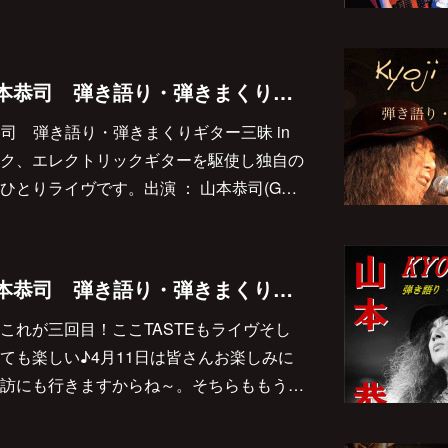
2020/4/12(日) 『山本恭司 弾き語り・弾きまくりギター三昧 in 上諏訪』決定しました♪
『山本恭司 弾き語り・弾きまくりギター三昧 in
ク、エレクトリックギターを駆使し独自の
ひとりライヴです。出演 ： 山本恭司(G…
2020/4/11(土) 『山本恭司 弾き語り・弾きまくりギター三昧 in 山梨』決定しました♪
これが三回目！ここTASTEもライヴそし
ても楽しい♪4月11日は皆さんお楽しみに
訪にも行きますからね～。そちらももう…