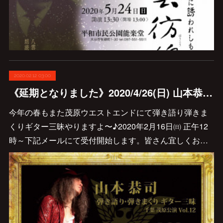
2020.02.12 03:00
《延期となりました》2020/4/26(日) 山本恭司 《弾き語り･弾きまくりギター三昧 千葉茂原公演 Vol.12》決定しました♪
今年の春もまた茂原ウエストエンドにて弾き語り弾きま
くりギター三昧やりますよ〜♪2020年2月16日㈰ 正午12
時～下記メールにて受付開始します。皆さん宜しくお…