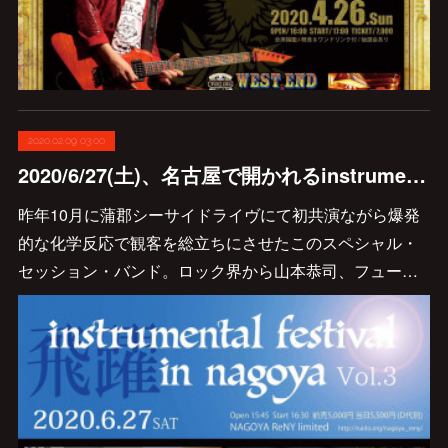
2020.02.09 03:00
2020/6/27(土)、名古屋で開かれるinstrumental festival in nagoya Vol.3(飛躍)来年に延期となりました。
昨年10月に蒲郡シーサイドライヴにて初共演ながら爆発
的な化学反応で観客を総立ちにさせたこのスペシャル・
セッション・バンド。ロック界から山本恭司、フュー…