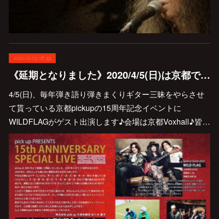
2020.02.03 06:39
《延期となりました》2020/4/5(日)は京都でWILDFLAG‼️
4/5(日)、毎年弾き語り弾きまくりギター三昧をやらさせ
て貰っている京都pickupの15周年記念イベントに
WILDFLAGがゲスト出演します♪会場は京都Voxhall♪皆…