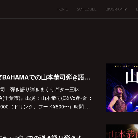
HOME
SCHEDULE
BIOGRAPHY
2020/11/8(日)千葉市BAHAMAでの山本恭司弾き語り弾きまくりギター三昧決定しました♪
『山本恭司 弾き語り弾きまくりギター三昧
HAMA(千葉市)』出演 ：山本恭司(G&Vo)料金 ：
￥5,000（ドリンク、フード¥500〜）時間 …
2020/11/1(日)本厚木キャビンでの弾き語り弾きまくりギター三昧決定しました♪