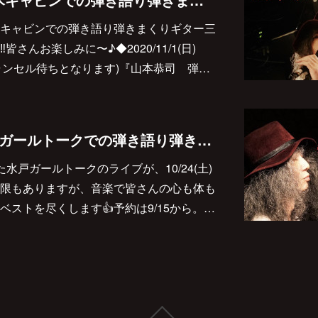
キャビンでの弾き語り弾きまくりギター三
さんお楽しみに〜♪◆2020/11/1(日)
後はキャンセル待ちとなります)『山本恭司 弾…
2020/10/24(土)水戸ガールトークでの弾き語り弾きまくりギター三昧決定しました♪
水戸ガールトークのライブが、10/24(土)
限もありますが、音楽で皆さんの心も体も
ストを尽くします👍予約は9/15から。…