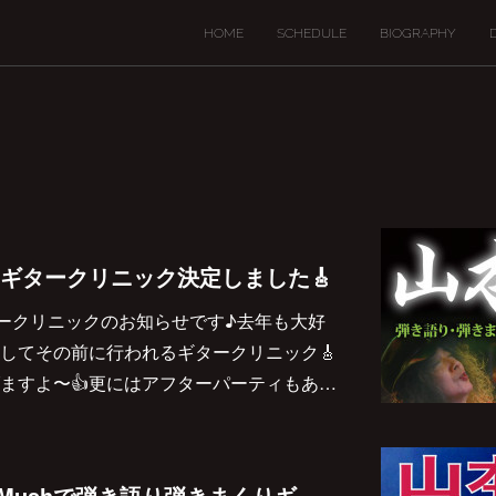
HOME
SCHEDULE
BIOGRAPHY
ブ&ギタークリニック決定しました🎸
ギタークリニックのお知らせです♪去年も大好
してその前に行われるギタークリニック🎸
ますよ〜👍更にはアフターパーティもあ…
2023/7/2(日)は新潟Mushで弾き語り弾きまくりギター三昧です♪