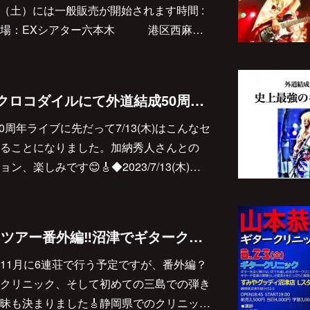
3（土）には一般販売が開始されます時間 :
0開演会場：EXシアター六本木 港区西麻…
2023/7/13(木) 原宿クロコダイルにて外道結成50周年記念プレイベント 史上最強のギターバトル！ Vol.1に出演します♪
50周年ライブに先だって7/13(木)はこんなセ
ることになりました。加納秀人さんとの
、楽しみです😊🎸◆2023/7/13(木)…
2023/6/23,24は静岡ツアー番外編‼︎沼津でギタークリニック、三島で弾き語り弾きまくりギター三昧🎸
11月に6連荘で行う予定ですが、番外編？
クリニック、そして初めての三島での弾き
昧も決まりました🎸静岡県でのクリニッ…