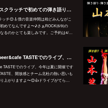
2023/6/9(金)は小牧スクラッチで初めての弾き語り弾きまくりギター三昧です♪
牧スクラッチ😊🎸僕の音楽仲間は殆どみんながこ
めてなんですよ〜♪さぁROCK(6/9)の
なるのかとても楽しみです。ご予約は4/…
2023/7/29(土) 北杜beer&cafe TASTEでのライブ、今年は夏に開催です♪
afe TASTEでのライブ、今年は夏に開催です
TASTE、開放感とチーム北杜の熱い思いも
り上がりますよ〜😊👍ドライブがてら…