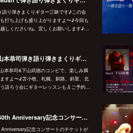
hで弾き語り弾きまくりギター三昧です♪この会
も打ち上げも盛り上がりますよ〜♪今回も
ひお越しくださいね。宜しくお願いします♪…
2023/9/22〜10/1は山本恭司弾き語り弾きまくりギター三昧 北海道ツアー2023‼︎
、また山本恭司&下山武徳のコンビで、楽しみ満
ますよ〜♪苫小牧、札幌、釧路、斜里、北
う語ろう会にギターレッスンも🎸ご予約…
2023/9/17(日) 外道50th Anniversary記念コンサートに出演します♪
0th Anniversary記念コンサートのチケットが