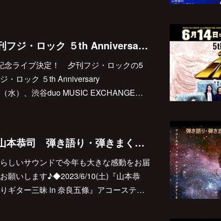
2023/6/14(水) 『夕刊フジ・ロック ５th Anniversary 〝Thanks〟』に出演します♪
記念ライブ決定！ 夕刊フジ・ロックの5
ック ５th Anniversary
（水）、渋谷duo MUSIC EXCHANGE…
2023/6/10(土) は『山本恭司 弾き語り・弾きまくりギター三昧 in 奈良五條』です♪
らしいサウンドで今年も大きな感動をお届
いします♪◆2023/6/10(土)『山本恭
ギター三昧 in 奈良五條』アコーステ…