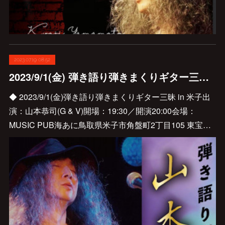
2023.07.19 08:52
2023/9/1(金) 弾き語り弾きまくりギター三昧 in 米子が決定しました👍
◆ 2023/9/1(金)弾き語り弾きまくりギター三昧 in 米子出
演：山本恭司(G & V)開場：19:30／開演20:00会場：
MUSIC PUB海あに鳥取県米子市角盤町2丁目105 東宝…