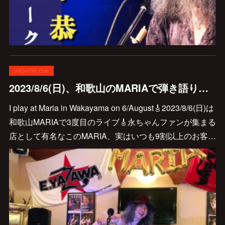
2023.07.25 23:41
2023/8/6(日)、和歌山のMARIAで弾き語り弾きまくりギター三昧やりますよ〜🎸
I play at Maria in Wakayama on 6/August🎸2023/8/6(日)は
和歌山MARIAで3度目のライブ🎸永ちゃんファンが集まる
店として有名なこのMARIA、実はいつも9割以上のお客…