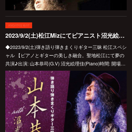
2023.07.03 15:07
2023/9/2(土)松江Mizにてピアニスト沼光絵理佳さんとの再共演決定しました♪
◆2023/9/2(土)弾き語り弾きまくりギター三昧 松江スペシ
ャル 【ピアノとギターの美しき融合。聖地松江にて夢の
共演♪出演: 山本恭司(G.V) 沼光絵理佳(Piano)時間: 開場…