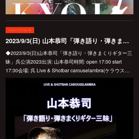
2023.07.03 15:08
2023/9/3(日) 山本恭司「弾き語り・弾きまくりギター三昧」呉公演2023決定です♪
◆2023/9/3(日)山本恭司「弾き語り・弾きまくりギター三
昧」呉公演2023出演: 山本恭司時間: open 17:00 start
17:30会場: 呉 Live & Shotbar carouselambra(ケラウス…