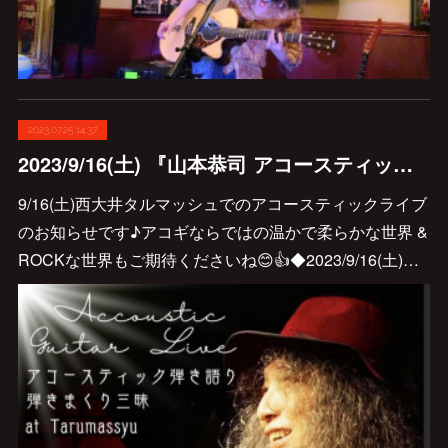
2023.07.25 14:37
2023/9/16(土) 『山本恭司 アコースティック弾き語り・弾きまくりギター三昧 at TARUMASYU』決定しました♪
9/16(土)西大井タルマッシュでのアコースティックライブ
のお知らせです♪アコギならではの温かで柔らかな世界 &
ROCKな世界もご期待くださいね😊👍◆2023/9/16(土)…