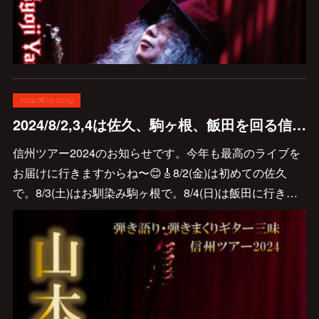
2024.06.23 02:09
2024/8/2,3,4は佐久、駒ヶ根、飯田を回る信州ツアー😊🎸
信州ツアー2024のお知らせです。今年も最高のライブを
お届けに行きますからね〜😊🎸8/2(金)は初めての佐久
で。8/3(土)はお馴染み駒ヶ根で。8/4(日)は飯田に行き…