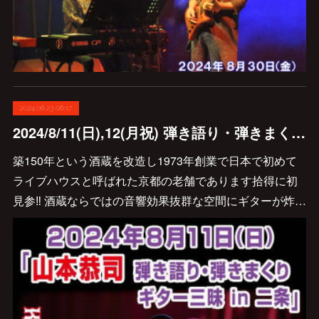
2024.06.23 06:17
2024/8/11(日),12(月祝) 弾き語り・弾きまくりギター三昧 in 二条と近江八幡が開催されます🎸
築150年という酒蔵を改造し1973年創業で日本で初めて
ライブハウスと呼ばれた京都の老舗であります拾得に初
見参‼︎ 酒蔵ならではの音響効果抜群な空間にギターが炸…