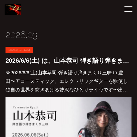
2026
.
03
2026.03.25 14:14
2026/6/6(土) は、山本恭司 弾き語り弾きまくり三昧 in 豊田♪
🔷2026/6/6(土)山本恭司 弾き語り弾きまくり三昧 in 豊
田〜アコースティック、エレクトリックギターを駆使し
独自の世界を紡ぎあげる贅沢なひとりライヴです〜出…