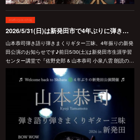
2026.03.01 07:05
2026/5/31(日)は新発田市で4年ぶりに弾き語り弾きまくりギター三昧♪
山本恭司弾き語り弾きまくりギター三昧、4年振りの新発
田公演のお知らせです♪前日5/30(土)は新発田市生涯学習
センター講堂で『佐野史郎 & 山本恭司 小泉八雲 朗読の…