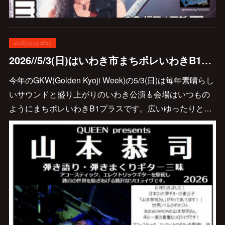
2026.03.09 16:13
2026//5/3(日)はいわき市まちポレいわきB1プラスで弾き語り弾きまくりギター三昧♪
今年のGKW(Golden Kyoji Week)の5/3(日)は毎年素晴らし
いサウンドと盛り上がりのいわき公演🎸会場はいつもの
ようにまちポレいわきB1プラスです。広いゆったりと…