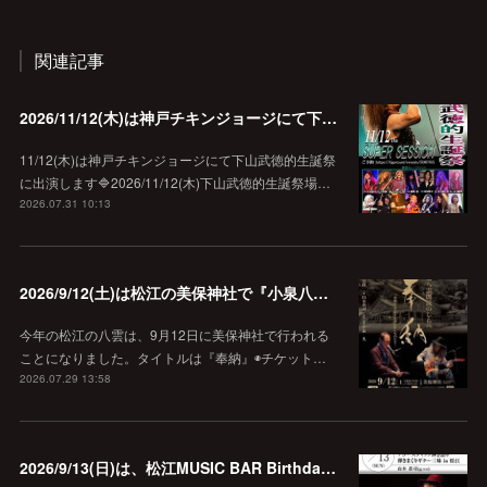
関連記事
2026/11/12(木)は神戸チキンジョージにて下山武徳的生誕祭に出演します♪
11/12(木)は神戸チキンジョージにて下山武徳的生誕祭
に出演します🔷2026/11/12(木)下山武徳的生誕祭場…
2026.07.31 10:13
2026/9/12(土)は松江の美保神社で『小泉八雲朗読のしらべ』
今年の松江の八雲は、9月12日に美保神社で行われる
ことになりました。タイトルは『奉納』◉チケット…
2026.07.29 13:58
2026/9/13(日)は、松江MUSIC BAR Birthdayでアコースティック弾き語り弾きまくりギター三昧♪