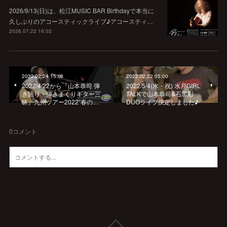
2026/9/13(日)は、松江MUSIC BAR Birthdayで本当に
久しぶりのアコースティックライブ♪アコースティ…
2026.07.22 16:02
2022.02.24 15:08
2022.02.22 05:00
2022/4/22から『山本恭司 弾
2022/5/4(水・祝) 水戸GIRL
き語り・弾きまくりギター三
TALKで山本恭司&石黒彰
昧』九州ツアー2022“春の…
DUOライブ決定しました♪
0
コメント