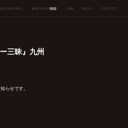
DISCOGRAPHY
WEB SHOP(物販)
LINK
ESSAY
CONTACT
ター三昧』九州
お知らせです。