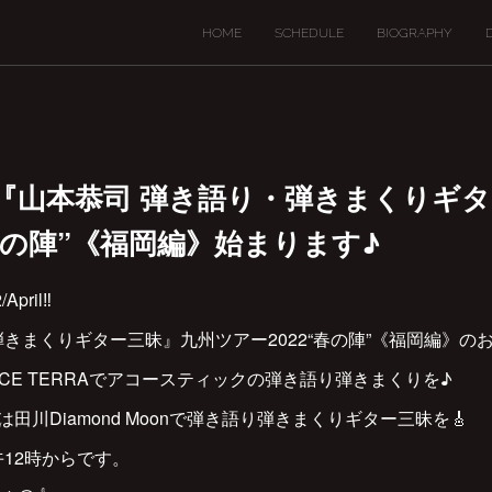
HOME
SCHEDULE
BIOGRAPHY
22から『山本恭司 弾き語り・弾きまくりギ
“春の陣”《福岡編》始まります♪
April‼️
弾きまくりギター三昧』九州ツアー2022“春の陣”《福岡編》の
PACE TERRAでアコースティックの弾き語り弾きまくりを♪
4/24は田川Diamond Moonで弾き語り弾きまくりギター三昧を🎸
正午12時からです。