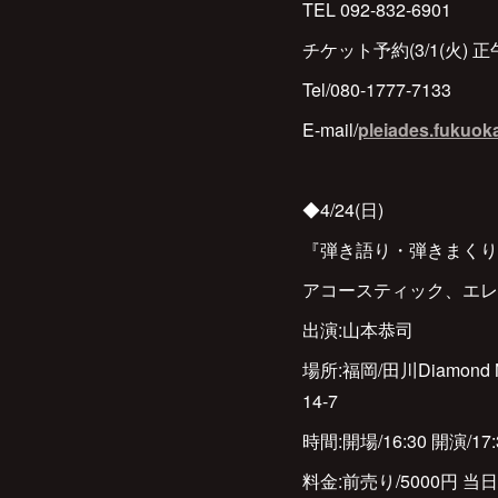
TEL 092-832-6901
チケット予約(3/1(火)
Tel/080-1777-7133
E-mail/
pleiades.fukuo
◆4/24(日)
『弾き語り・弾きまくり
アコースティック、エレ
出演:山本恭司
場所:福岡/田川Diamon
14-7
時間:開場/16:30 開演/17:
料金:前売り/5000円 当日/