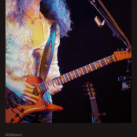
NEWS
(
845
)