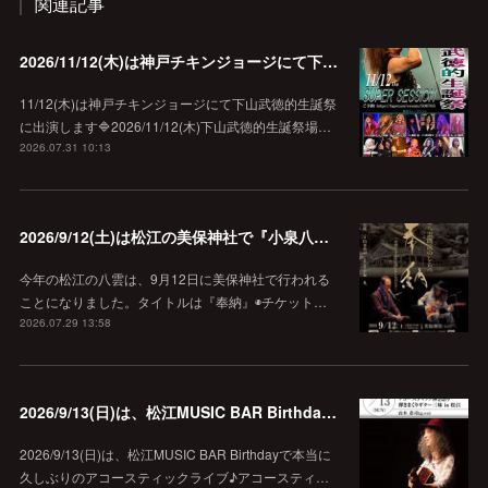
関連記事
2026/11/12(木)は神戸チキンジョージにて下山武徳的生誕祭に出演します♪
11/12(木)は神戸チキンジョージにて下山武徳的生誕祭
に出演します🔷2026/11/12(木)下山武徳的生誕祭場…
2026.07.31 10:13
2026/9/12(土)は松江の美保神社で『小泉八雲朗読のしらべ』
今年の松江の八雲は、9月12日に美保神社で行われる
ことになりました。タイトルは『奉納』◉チケット…
2026.07.29 13:58
2026/9/13(日)は、松江MUSIC BAR Birthdayでアコースティック弾き語り弾きまくりギター三昧♪
2026/9/13(日)は、松江MUSIC BAR Birthdayで本当に
久しぶりのアコースティックライブ♪アコースティ…