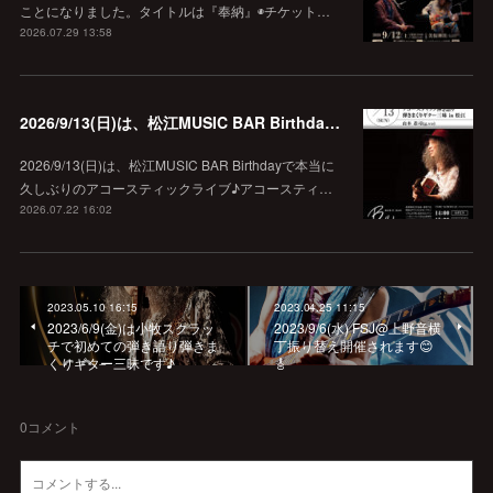
ことになりました。タイトルは『奉納』◉チケット…
2026.07.29 13:58
2026/9/13(日)は、松江MUSIC BAR Birthdayでアコースティック弾き語り弾きまくりギター三昧♪
2026/9/13(日)は、松江MUSIC BAR Birthdayで本当に
久しぶりのアコースティックライブ♪アコースティ…
2026.07.22 16:02
2023.05.10 16:15
2023.04.25 11:15
2023/6/9(金)は小牧スクラッ
2023/9/6(水) FSJ@上野音横
チで初めての弾き語り弾きま
丁振り替え開催されます😊
くりギター三昧です♪
🎸
0
コメント