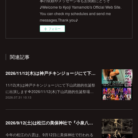
事の依頼やメッセージ等もお気軽にどうぞ
♪Welcome to Kyoji Yamamoto's Official Web Site.
You can check my schedules and send me
messages.Thank you♪
フォロー
関連記事
2026/11/12(木)は神戸チキンジョージにて下山武徳的生誕祭に出演します♪
11/12(木)は神戸チキンジョージにて下山武徳的生誕祭
に出演します🔷2026/11/12(木)下山武徳的生誕祭場…
2026.07.31 10:13
2026/9/12(土)は松江の美保神社で『小泉八雲朗読のしらべ』
今年の松江の八雲は、9月12日に美保神社で行われる