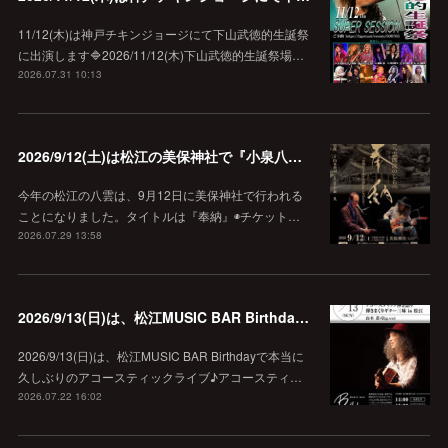
11/12(木)は神戸チキンジョージにて下山武徳的生誕祭
に出演します🔷2026/11/12(木)下山武徳的生誕祭場…
2026.07.31 10:13
2026/9/12(土)は松江の美保神社で『小泉八雲朗読のしらべ』
今年の松江の八雲は、9月12日に美保神社で行われる
ことになりました。タイトルは『奉納』◉チケット…
2026.07.29 13:58
2026/9/13(日)は、松江MUSIC BAR Birthdayでアコースティック弾き語り弾きまくりギター三昧♪
2026/9/13(日)は、松江MUSIC BAR Birthdayで本当に
久しぶりのアコースティックライブ♪アコースティ…
2026.07.22 16:02