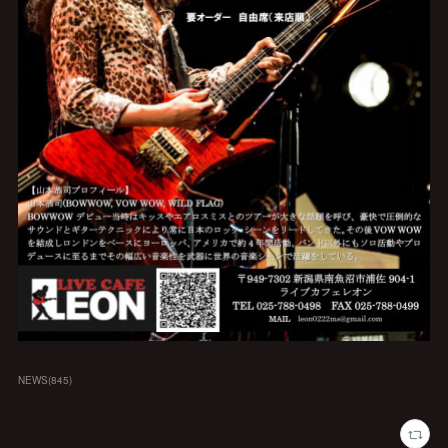
NEWS
(
845
)