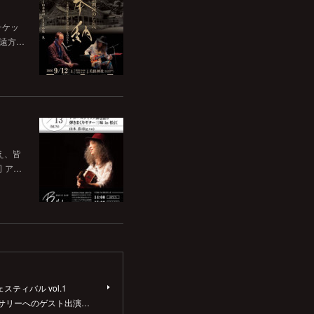
チケッ
。遠方…
いえ、皆
司 ア…
ェスティバル vol.1
バーサリーへのゲスト出演…