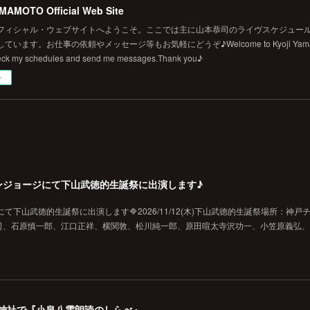
MAMOTO Official Web Site
フィシャル・ウェブサイトへようこそ。ここでは主に山本恭司のライヴスケジュール
います。お仕事の依頼やメッセージ等もお気軽にどうぞ♪Welcome to Kyoji Yamamoto's 
eck my schedules and send me messages.Thank you♪
ー
戸チキンジョージにて下山武徳的生誕祭に出演します♪
ジにて下山武徳的生誕祭に出演します🔷2026/11/12(木)下山武徳的生誕祭場所：神戸
、石原慎一郎、江口正祥、横関敦、松川純一郎、原田喧太寺沢功一、小笠原義弘、hi
の美保神社で『小泉八雲朗読のしらべ』