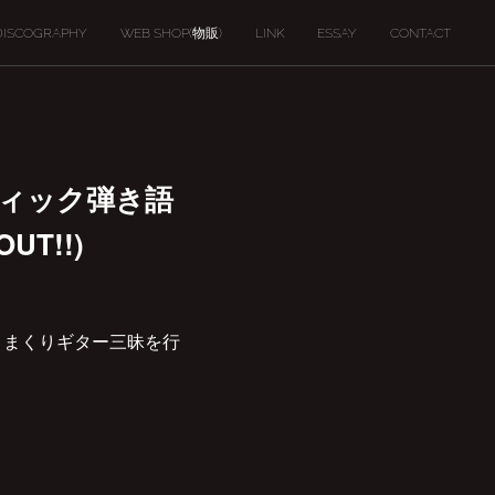
DISCOGRAPHY
WEB SHOP(物販)
LINK
ESSAY
CONTACT
ースティック弾き語
T!!)
・弾きまくりギター三昧を行