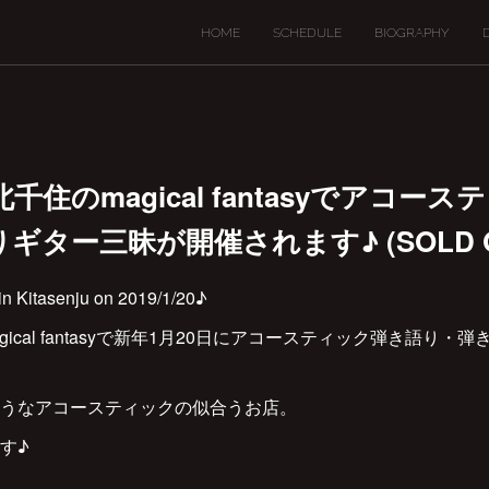
HOME
SCHEDULE
BIOGRAPHY
(日) 北千住のmagical fantasyでアコ
ター三昧が開催されます♪ (SOLD OU
 in Kitasenju on 2019/1/20♪
ical fantasyで新年1月20日にアコースティック弾き語り
うなアコースティックの似合うお店。
す♪