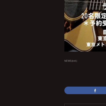
NEWS
(
845
)