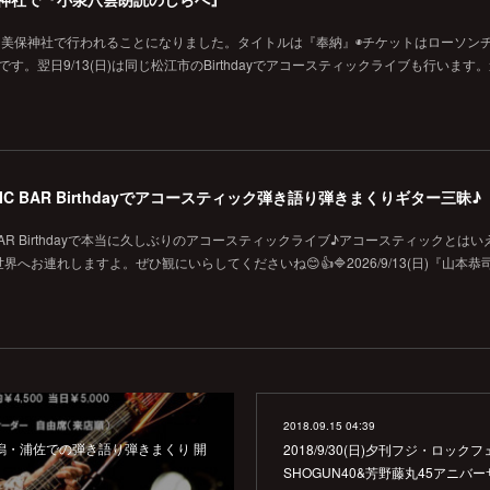
に美保神社で行われることになりました。タイトルは『奉納』◉チケットはローソン
です。翌日9/13(日)は同じ松江市のBirthdayでアコースティックライブも行います
MUSIC BAR Birthdayでアコースティック弾き語り弾きまくりギター三昧♪
SIC BAR Birthdayで本当に久しぶりのアコースティックライブ♪アコースティックとは
お連れしますよ。ぜひ観にいらしてくださいね😊👍🔷2026/9/13(日)『山本恭
2018.09.15 04:39
年も新潟・浦佐での弾き語り弾きまくり 開
2018/9/30(日)夕刊フジ・ロックフ
SHOGUN40&芳野藤丸45アニ