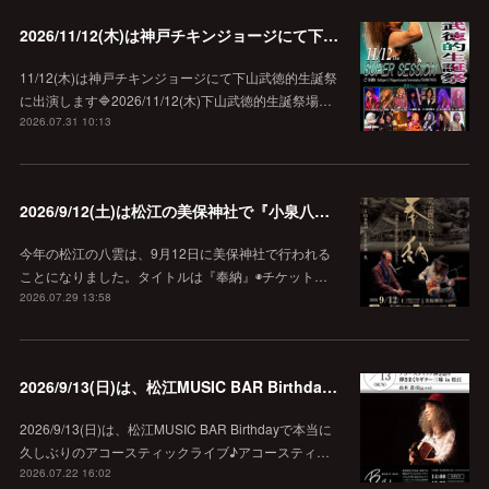
2026/11/12(木)は神戸チキンジョージにて下山武徳的生誕祭に出演します♪
11/12(木)は神戸チキンジョージにて下山武徳的生誕祭
に出演します🔷2026/11/12(木)下山武徳的生誕祭場…
2026.07.31 10:13
2026/9/12(土)は松江の美保神社で『小泉八雲朗読のしらべ』
今年の松江の八雲は、9月12日に美保神社で行われる
ことになりました。タイトルは『奉納』◉チケット…
2026.07.29 13:58
2026/9/13(日)は、松江MUSIC BAR Birthdayでアコースティック弾き語り弾きまくりギター三昧♪
2026/9/13(日)は、松江MUSIC BAR Birthdayで本当に
久しぶりのアコースティックライブ♪アコースティ…
2026.07.22 16:02