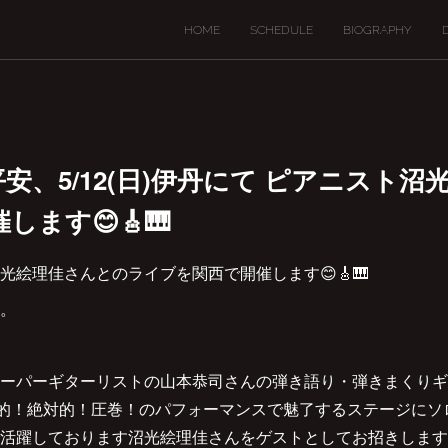
HOME
SCHEDULE
BIOGRAPHY
1(土)平安、5/12(日)伊丹にて ピアニス
ます😊🎸🎹
光絵理佳さんとのライブを関西で開催します😊🎸🎹
。
ーパーギターリストの山本恭司さんの弾き語り・弾きまくりギター
的！絶対的！圧巻！のパフォーマンスで魅了するステージにソ
活躍しております沼光絵理佳さんをゲストとしてお招きします