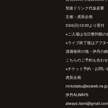
別途ドリンク代金必要
主催：虎辰企画
3/24(日)12:00より受付
※ご入場は当日整列順の
※ライブ終了後はアフタ
清酒発祥の地・伊丹の銘
こちらのご予約も合わせて
※チケット予約・お問い
虎辰企画
mr.kotatsu@ezweb.ne.jp
伊丹ALWAYS
always.itami@gmail.co