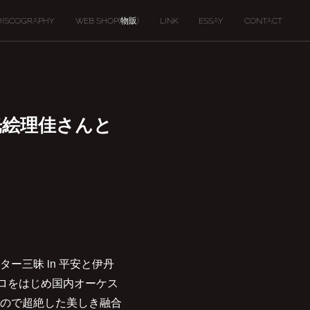
DISCOGRAPHY
WEB SHOP(物販)
LINK
ESSAY
CONTACT
ト沼光絵理佳さんと
三昧 in 平安と伊丹
ロをはじめ国内オーケス
ので超絶した美しき融合