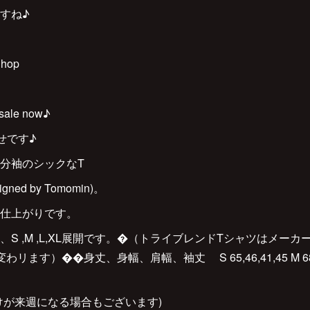
すね♪
Shop
n sale now♪
せです♪
分袖のシックなT
ed by Tomomin)。
仕上がりです。
S ,M ,L,XL展開です。�（トライブレンドTシャツはメー
す）��身丈、身幅、肩幅、袖丈 S 65,46,41,45 M 68,48,42,
けが来週になる場合もございます)