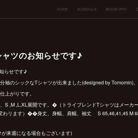
HOME
SCHEDULE
BIOGRAPHY
iTシャツのお知らせです♪
お知らせです♪
シックなTシャツが出来ました(designed by Tomomin)
仕上がりです。
S ,M ,L,XL展開です。�（トライブレンドTシャツはメー
す）��身丈、身幅、肩幅、袖丈 S 65,46,41,45 M 68,48,42,
けが来週になる場合もございます)