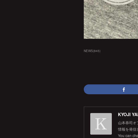
NEWS
(
845
)
KYOJI YA
山本恭司オ
情報を発信して
You can ch