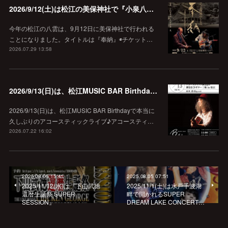
2026/9/12(土)は松江の美保神社で『小泉八雲朗読のしらべ』
今年の松江の八雲は、9月12日に美保神社で行われる
ことになりました。タイトルは『奉納』◉チケット…
2026.07.29 13:58
2026/9/13(日)は、松江MUSIC BAR Birthdayでアコースティック弾き語り弾きまくりギター三昧♪
2026/9/13(日)は、松江MUSIC BAR Birthdayで本当に
久しぶりのアコースティックライブ♪アコースティ…
2026.07.22 16:02
2025.08.05 15:41
2025.08.05 07:51
2025/11/12(水)は『下山武徳
2025/11/1(土)は水戸千波湖
還暦生誕祭 SUPER
畔で開かれるSUPER
SESSION』
DREAM LAKE CONCERT…