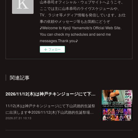
山本恭司オフィシャル・ウェブサイトへようこそ。
ここでは主に山本恭司のライヴスケジュールや、
TV、ラジオ等メディア情報を発信しています。お仕
事の依頼やメッセージ等もお気軽にどうぞ
♪Welcome to Kyoji Yamamoto's Official Web Site.
You can check my schedules and send me
messages.Thank you♪
フォロー
関連記事
2026/11/12(木)は神戸チキンジョージにて下山武徳的生誕祭に出演します♪
11/12(木)は神戸チキンジョージにて下山武徳的生誕祭
に出演します🔷2026/11/12(木)下山武徳的生誕祭場…
2026.07.31 10:13