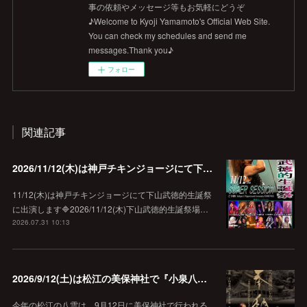
事の依頼やメッセージ等もお気軽にどうぞ
♪Welcome to Kyoji Yamamoto's Official Web Site.
You can check my schedules and send me
messages.Thank you♪
フォロー
関連記事
2026/11/12(木)は神戸チキンジョージにて下山武徳的生誕祭に出演します♪
11/12(木)は神戸チキンジョージにて下山武徳的生誕祭
に出演します🔷2026/11/12(木)下山武徳的生誕祭場…
2026.07.31 10:13
2026/9/12(土)は松江の美保神社で『小泉八雲朗読のしらべ』
今年の松江の八雲は、9月12日に美保神社で行われる