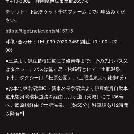
〒410-3302 静岡県伊豆市土肥2657-6
チケット：下記チケット予約フォームまでお申込みくだ
さい。
https://tiget.net/events/415715
※問い合わせ：TEL:090-7030-3459(鍵山 10：00～22：
00)
●三島より伊豆箱根鉄道にて修善寺まで。その先はバス又
はタクシー。バスは堂ヶ島・松崎行きにて「土肥温泉」
下車。タクシーは「松原公園」。(土肥温泉より徒歩0分)
●お車で東名沼津IC・新東名長泉沼津より伊豆縦貫自動車
道東駿河湾環状道路を経由し月ヶ瀬（天城）にて136号
へ。舩原峠経由で土肥温泉。（約55分）駐車場あり2時間
以降有料