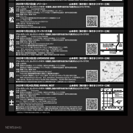
NEWS
(
845
)