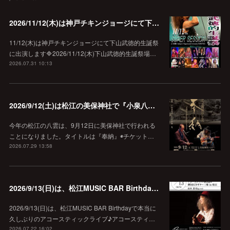
2026/11/12(木)は神戸チキンジョージにて下山武徳的生誕祭に出演します♪
11/12(木)は神戸チキンジョージにて下山武徳的生誕祭
に出演します🔷2026/11/12(木)下山武徳的生誕祭場…
2026.07.31 10:13
2026/9/12(土)は松江の美保神社で『小泉八雲朗読のしらべ』
今年の松江の八雲は、9月12日に美保神社で行われる
ことになりました。タイトルは『奉納』◉チケット…
2026.07.29 13:58
2026/9/13(日)は、松江MUSIC BAR Birthdayでアコースティック弾き語り弾きまくりギター三昧♪
2026/9/13(日)は、松江MUSIC BAR Birthdayで本当に
久しぶりのアコースティックライブ♪アコースティ…
2026.07.22 16:02