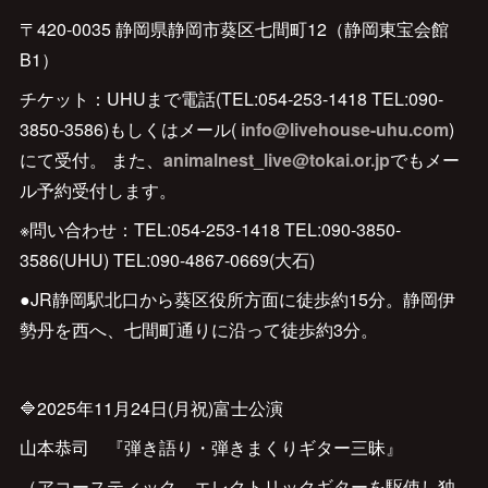
〒420-0035 静岡県静岡市葵区七間町12（静岡東宝会館
B1）
チケット：UHUまで電話(TEL:054-253-1418 TEL:090-
3850-3586)もしくはメール(
info@livehouse-uhu.com
)
にて受付。 また、
animalnest_live@tokai.or.jp
でもメー
ル予約受付します。
※問い合わせ：TEL:054-253-1418 TEL:090-3850-
3586(UHU) TEL:090-4867-0669(大石)
●JR静岡駅北口から葵区役所方面に徒歩約15分。静岡伊
勢丹を西へ、七間町通りに沿って徒歩約3分。
🔷2025年11月24日(月祝)富士公演
山本恭司 『弾き語り・弾きまくりギター三昧』
（アコースティック、エレクトリックギターを駆使し独