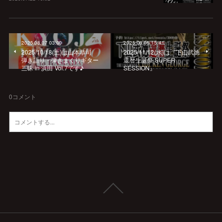
2025.08.07 03:00
2025.08.05 15:41
2025/10/18(土)は山本恭司
2025/11/12(水)は『下山武徳
弾き語り・弾きまくりギター
還暦生誕祭 SUPER
三昧 in 浜田 Vol.7です♪
SESSION』
0
コメント