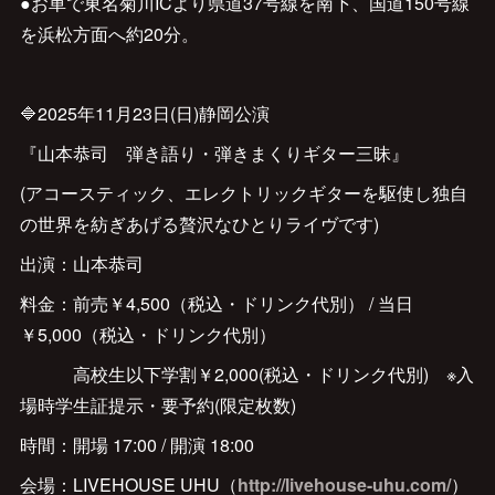
●お車で東名菊川ICより県道37号線を南下、国道150号線
を浜松方面へ約20分。
🔷2025年11月23日(日)静岡公演
『山本恭司 弾き語り・弾きまくりギター三昧』
(アコースティック、エレクトリックギターを駆使し独自
の世界を紡ぎあげる贅沢なひとりライヴです)
出演：山本恭司
料金：前売￥4,500（税込・ドリンク代別） / 当日
￥5,000（税込・ドリンク代別）
高校生以下学割￥2,000(税込・ドリンク代別) ※入
場時学生証提示・要予約(限定枚数)
時間：開場 17:00 / 開演 18:00
会場：LIVEHOUSE UHU（
http://livehouse-uhu.com/
）