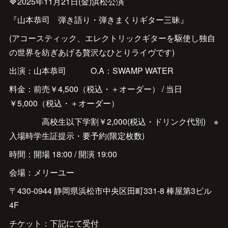
🔷2025年11月21日(金)浜松公演
『山本恭司 弾き語り・弾きまくりギター三昧』
(アコースティック、エレクトリックギターを駆使し独自
の世界を紡ぎあげる贅沢なひとりライヴです)
出演：山本恭司 O.A：SWAMP WATER
料金：前売￥4,500（税込・＋オーダー） / 当日
￥5,000（税込・＋オーダー）
高校生以下学割￥2,000(税込・ドリンク代別) ※
入場時学生証提示・要予約(限定枚数)
時間：開場 18:00 / 開演 19:00
会場：メリーユー
〒430-0944 静岡県浜松市中央区田町331-8 棒屋第3ビル
4F
チケット：下記にて受付