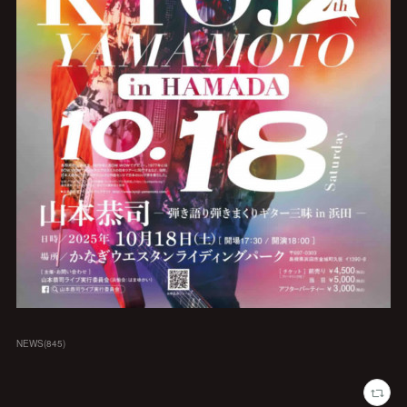
NEWS
(
845
)