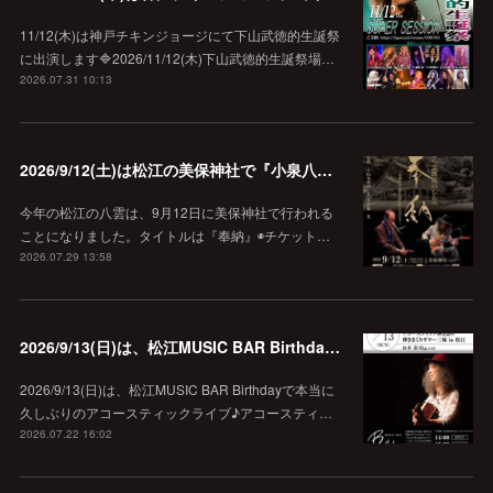
11/12(木)は神戸チキンジョージにて下山武徳的生誕祭
に出演します🔷2026/11/12(木)下山武徳的生誕祭場…
2026.07.31 10:13
2026/9/12(土)は松江の美保神社で『小泉八雲朗読のしらべ』
今年の松江の八雲は、9月12日に美保神社で行われる
ことになりました。タイトルは『奉納』◉チケット…
2026.07.29 13:58
2026/9/13(日)は、松江MUSIC BAR Birthdayでアコースティック弾き語り弾きまくりギター三昧♪
2026/9/13(日)は、松江MUSIC BAR Birthdayで本当に
久しぶりのアコースティックライブ♪アコースティ…
2026.07.22 16:02