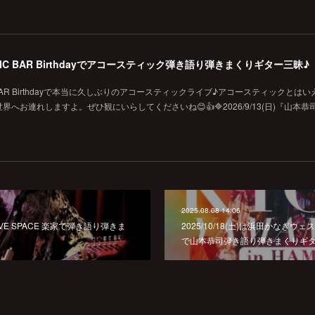
MUSIC BAR Birthdayでアコースティック弾き語り弾きまくりギター三昧♪
SIC BAR Birthdayで本当に久しぶりのアコースティックライブ♪アコースティックとは
お連れしますよ。ぜひ観にいらしてくださいね😊👍🔷2026/9/13(日)『山本恭
2025.08.08 14:06
賀LIVE SPACE 楽家で弾き語り弾きま
2025/10/18(土)は浜田かなぎ
で山本恭司弾き語り弾きまくりギタ