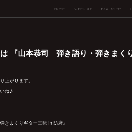
HOME
SCHEDULE
BIOGRAPHY
19(日) は 『山本恭司 弾き語り・弾きまく
り上がります。
いね♪
きまくりギター三昧 in 防府』