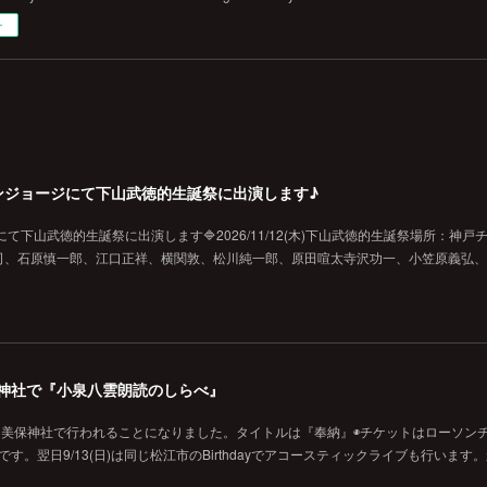
ー
戸チキンジョージにて下山武徳的生誕祭に出演します♪
ジにて下山武徳的生誕祭に出演します🔷2026/11/12(木)下山武徳的生誕祭場所：神戸
、石原慎一郎、江口正祥、横関敦、松川純一郎、原田喧太寺沢功一、小笠原義弘、hi
の美保神社で『小泉八雲朗読のしらべ』
に美保神社で行われることになりました。タイトルは『奉納』◉チケットはローソン
です。翌日9/13(日)は同じ松江市のBirthdayでアコースティックライブも行います