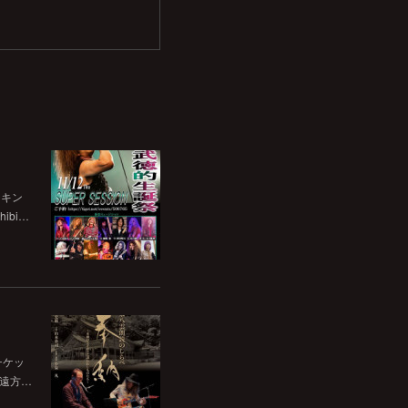
チキン
bi…
チケッ
。遠方…