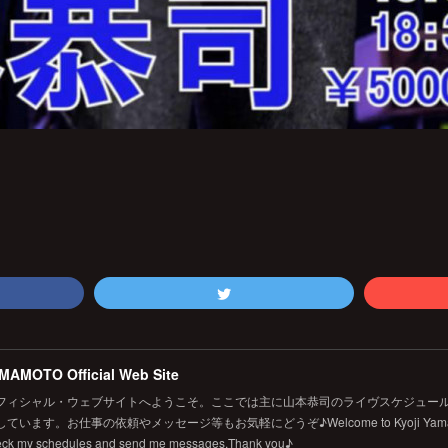
MAMOTO Official Web Site
フィシャル・ウェブサイトへようこそ。ここでは主に山本恭司のライヴスケジュール
います。お仕事の依頼やメッセージ等もお気軽にどうぞ♪Welcome to Kyoji Yamamoto's 
eck my schedules and send me messages.Thank you♪