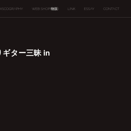
DISCOGRAPHY
WEB SHOP(物販)
LINK
ESSAY
CONTACT
りギター三昧 in