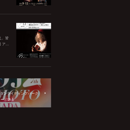
いえ、皆
司 ア…
ウェスタンライディングパーク
ー三昧🎸