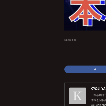
NEWS
(
845
)
KYOJI YA
山本恭司オ
情報を発信して
You can ch