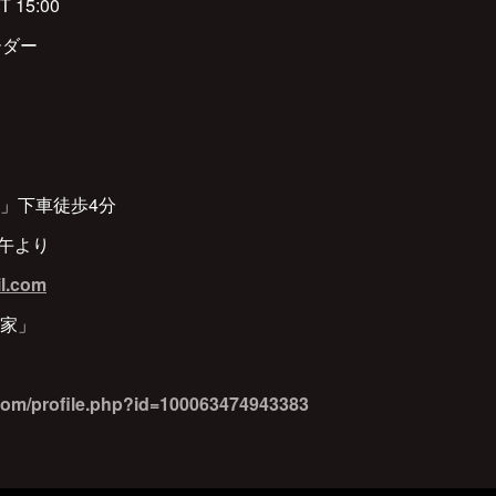
T 15:00
ーダー
」下車徒歩4分
)正午より
l.com
楽家」
com/profile.php?id=100063474943383