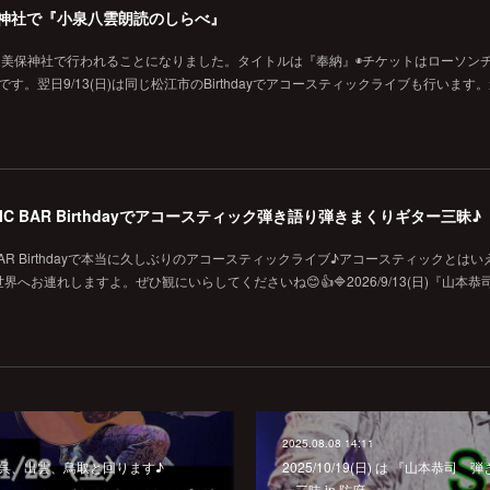
の美保神社で『小泉八雲朗読のしらべ』
に美保神社で行われることになりました。タイトルは『奉納』◉チケットはローソン
です。翌日9/13(日)は同じ松江市のBirthdayでアコースティックライブも行います
MUSIC BAR Birthdayでアコースティック弾き語り弾きまくりギター三昧♪
SIC BAR Birthdayで本当に久しぶりのアコースティックライブ♪アコースティックとは
お連れしますよ。ぜひ観にいらしてくださいね😊👍🔷2026/9/13(日)『山本恭
2025.08.08 14:11
は呉、出雲、鳥取と回ります♪
2025/10/19(日) は 『山本恭
ー三昧 in 防府』