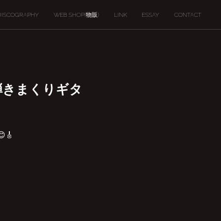
DISCOGRAPHY
WEB SHOP(物販)
LINK
ESSAY
CONTACT
語り弾きまくりギタ
🎸