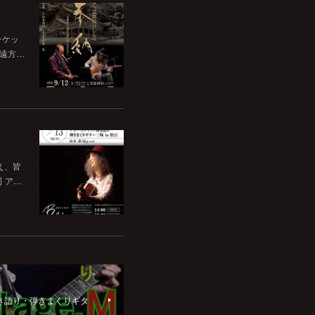
チケッ
。遠方…
いえ、皆
司 ア…
司 弾き語り・弾きまくりギタ