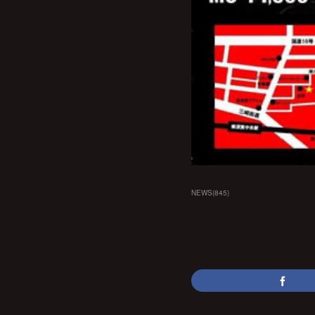
NEWS
(
845
)