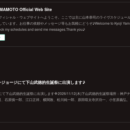
MAMOTO Official Web Site
フィシャル・ウェブサイトへようこそ。ここでは主に山本恭司のライヴスケジュール
います。お仕事の依頼やメッセージ等もお気軽にどうぞ♪Welcome to Kyoji Yamamoto's 
eck my schedules and send me messages.Thank you♪
ー
戸チキンジョージにて下山武徳的生誕祭に出演します♪
ジにて下山武徳的生誕祭に出演します🔷2026/11/12(木)下山武徳的生誕祭場所：神戸
、石原慎一郎、江口正祥、横関敦、松川純一郎、原田喧太寺沢功一、小笠原義弘、hi