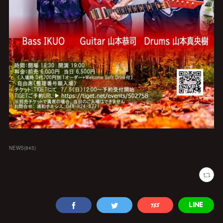
NEWS
(
845
)