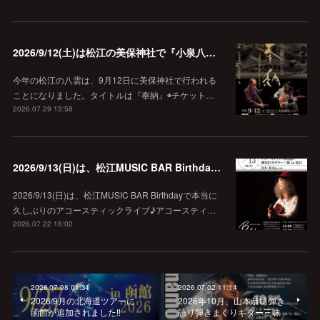
2026/9/12(土)は松江の美保神社で『小泉八雲朗読のしらべ』
今年の松江の八雲は、9月12日に美保神社で行われる
ことになりました。タイトルは『奉納』◉チケット…
2026.07.29 13:58
2026/9/13(日)は、松江MUSIC BAR Birthdayでアコースティック弾き語り弾きまくりギター三昧♪
2026/9/13(日)は、松江MUSIC BAR Birthdayで本当に
久しぶりのアコースティックライブ♪アコースティ…
2026.07.22 16:02
2026.07.08 01:34
2026.07.02 11:14
2026/9月の北海道ツアーに
2026年10月、山本恭司弾き
函館が追加されました‼︎
語り弾きまくりギター三昧