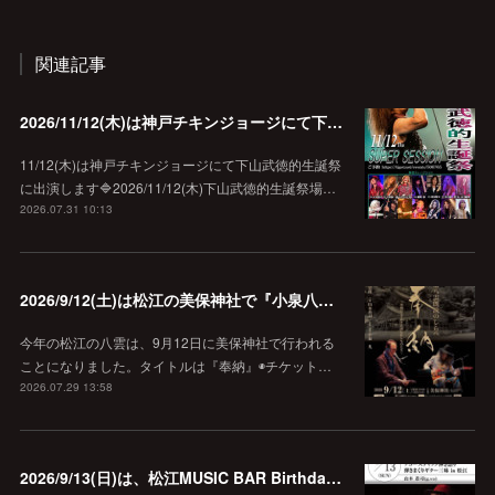
関連記事
2026/11/12(木)は神戸チキンジョージにて下山武徳的生誕祭に出演します♪
11/12(木)は神戸チキンジョージにて下山武徳的生誕祭
に出演します🔷2026/11/12(木)下山武徳的生誕祭場…
2026.07.31 10:13
2026/9/12(土)は松江の美保神社で『小泉八雲朗読のしらべ』
今年の松江の八雲は、9月12日に美保神社で行われる
ことになりました。タイトルは『奉納』◉チケット…
2026.07.29 13:58
2026/9/13(日)は、松江MUSIC BAR Birthdayでアコースティック弾き語り弾きまくりギター三昧♪