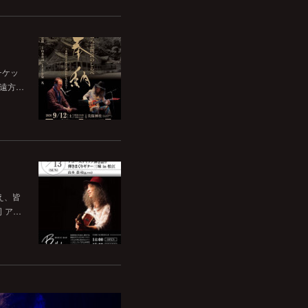
チケッ
。遠方…
いえ、皆
司 ア…