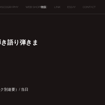
DISCOGRAPHY
WEB SHOP(物販)
LINK
ESSAY
CONTACT
 弾き語り弾きま
ンク別途要）/ 当日