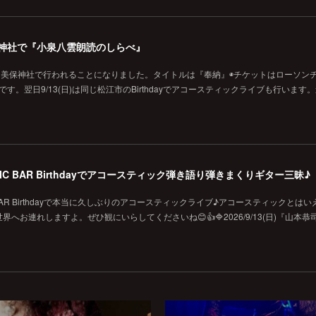
の美保神社で『小泉八雲朗読のしらべ』
に美保神社で行われることになりました。タイトルは『奉納』◉チケットはローソン
です。翌日9/13(日)は同じ松江市のBirthdayでアコースティックライブも行います
MUSIC BAR Birthdayでアコースティック弾き語り弾きまくりギター三昧♪
SIC BAR Birthdayで本当に久しぶりのアコースティックライブ♪アコースティックとは
お連れしますよ。ぜひ観にいらしてくださいね😊👍🔷2026/9/13(日)『山本恭