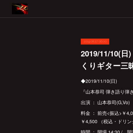
2019.08.27 06:00
2019/11/
くりギター三
◆2019/11/10(日)
『山本恭司 弾き語り弾き
出演 ： 山本恭司(G,Vo)
料金 ： 前売<振込>￥4
￥4,500 （税込・ドリ
時間 ： 開場 14:30 / 開演