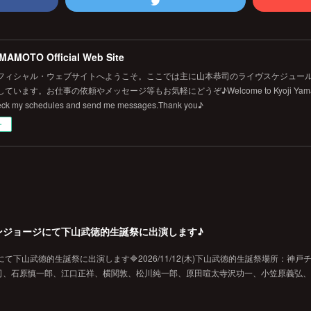
MAMOTO Official Web Site
フィシャル・ウェブサイトへようこそ。ここでは主に山本恭司のライヴスケジュール
います。お仕事の依頼やメッセージ等もお気軽にどうぞ♪Welcome to Kyoji Yamamoto's 
eck my schedules and send me messages.Thank you♪
ー
戸チキンジョージにて下山武徳的生誕祭に出演します♪
ジにて下山武徳的生誕祭に出演します🔷2026/11/12(木)下山武徳的生誕祭場所：神戸
、石原慎一郎、江口正祥、横関敦、松川純一郎、原田喧太寺沢功一、小笠原義弘、hi