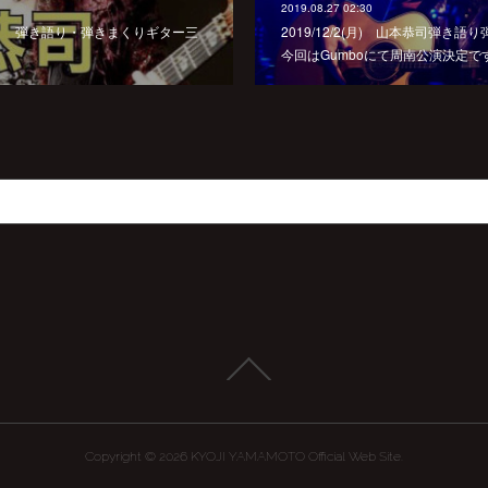
2019.08.27 02:30
山本恭司 弾き語り・弾きまくりギター三
2019/12/2(月) 山本恭司弾き
今回はGumboにて周南公演決定で
Copyright ©
2026
KYOJI YAMAMOTO Official Web Site
.