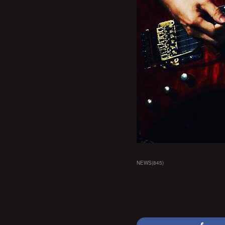
NEWS
(
845
)