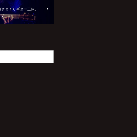
語り弾きまくりギター三昧、
す♪