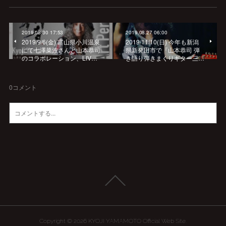
2019.08.30 17:53
2019.08.27 06:00
2019/9/6(金) 富山県小川温泉
2019/11/10(日) 今年も新潟
にて七澤菜波さんと山本恭司
県新発田市で『山本恭司 弾
のコラボレーション、LIV…
き語り弾きまくりギター三…
0
コメント
Copyright ©
2026
KYOJI YAMAMOTO Official Web Site
.