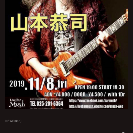
NEWS
(
845
)