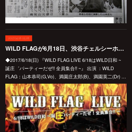
2017.04.18 05:28
WILD FLAGが6月18日、渋谷チェルシーホテルで庄太郎の誕生祝いLIVEを行います♪
◆2017/6/18(日) 『WILD FLAG LIVE 6/18はWILD日和 ~
誕庄゛パーティーだぜ!! 全員集合!! ~』 出演 ：WILD
FLAG：山本恭司(G,Vo)、満園庄太郎(B)、満園英二(Dr) …