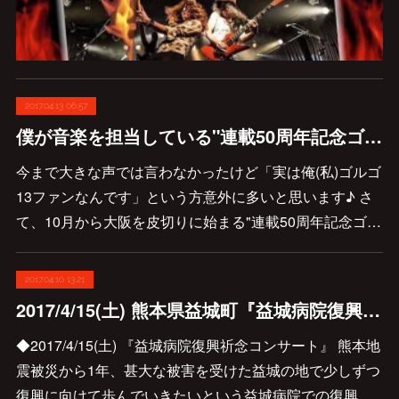
2017.04.13 06:57
僕が音楽を担当している"連載50周年記念ゴルゴ13特別展"の公式ホームページがオープンしました♪
今まで大きな声では言わなかったけど「実は俺(私)ゴルゴ
13ファンなんです」という方意外に多いと思います♪ さ
て、10月から大阪を皮切りに始まる"連載50周年記念ゴ…
2017.04.10 13:21
2017/4/15(土) 熊本県益城町『益城病院復興祈念コンサート』に出演します♪
◆2017/4/15(土) 『益城病院復興祈念コンサート』 熊本地
震被災から1年、甚大な被害を受けた益城の地で少しずつ
復興に向けて歩んでいきたいという益城病院での復興…