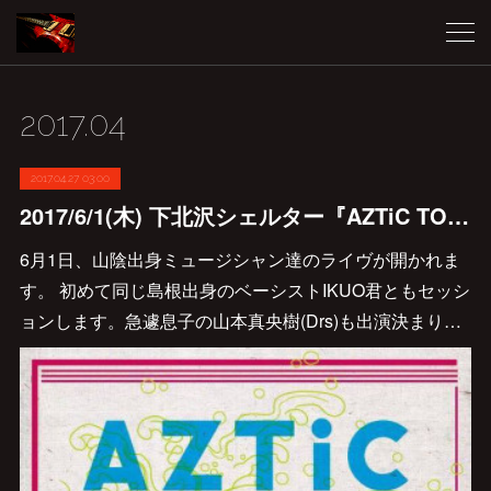
2017
.
04
2017.04.27 03:00
2017/6/1(木) 下北沢シェルター『AZTiC TOUR in TOKYO～山陰オールスターズ～』 出演決定！
6月1日、山陰出身ミュージシャン達のライヴが開かれま
す。 初めて同じ島根出身のベーシストIKUO君ともセッシ
ョンします。急遽息子の山本真央樹(Drs)も出演決まり…