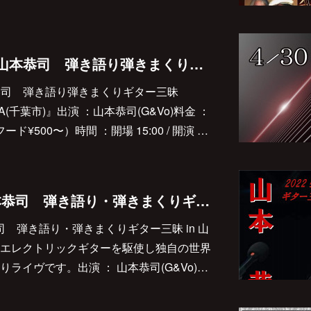
◆2022/4/30(土) 『山本恭司 弾き語り弾きまくりギター三昧@music lounge BAHAMA(千葉市)』決定しました♪
『山本恭司 弾き語り弾きまくりギター三昧
HAMA(千葉市)』出演 ：山本恭司(G&Vo)料金 ：
ド¥500〜）時間 ：開場 15:00 / 開演 …
2022/4/9(土) 『山本恭司 弾き語り・弾きまくりギター三昧 in 山梨』決定しました♪
本恭司 弾き語り・弾きまくりギター三昧 in 山
エレクトリックギターを駆使し独自の世界
ライヴです。出演 ： 山本恭司(G&Vo)…