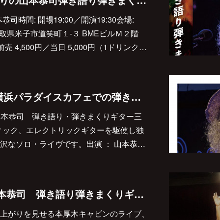
山本恭司時間: 開場19:00／開演19:30会場:
OTTO鳥取県米子市道笑町１-３ BMEビルＭ２階
金: 前売 4,500円／当日 5,000円（1ドリンク…
2022/4/29(金・祝)横浜パラダイスカフェでの弾き語り弾きまくりギター三昧決まりました♪
祝)『山本恭司 弾き語り・弾きまくりギター三
ティック、エレクトリックギターを駆使し独
沢なソロ・ライヴです。出演 ： 山本恭…
2022/2/27(日) 『山本恭司 弾き語り弾きまくりギター三昧が決まりました♪
上がりを見せる本厚木キャビンのライブ、