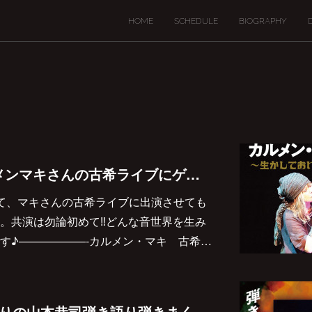
HOME
SCHEDULE
BIOGRAPHY
2022/4/15(金)カルメンマキさんの古希ライブにゲスト出演決定しました♪
タにて、マキさんの古希ライブに出演させても
。共演は勿論初めて‼️どんな音世界を生み
す♪——————-カルメン・マキ 古希…
2022/3/25(金)7年ぶりの山本恭司弾き語り弾きまくりギター三昧米子公演決定しました♪