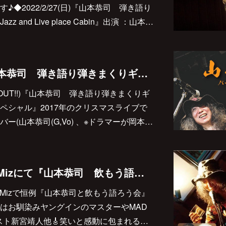
◆2022/2/27(日)『山本恭司 弾き語り
and Live place Cabin』出演 ：山本…
2022/3/20(日) 『山本恭司 弾き語り弾きまくりギター三昧バースデイ・スペシャル』決定しました♪
SOLD OUT!!)『山本恭司 弾き語り弾きまくりギ
ペシャル』2017年のクリスマスライブで
ー(山本恭司(G,Vo) 、※ドラマーが岡本…
2022/3/26(土) 松江Mizにて『山本恭司 飲もう語ろう会 Vol.11』
江Mizで恒例『山本恭司と飲もう語ろう会』
はお馴染みヤングインのマスターやMAD
リスト新宮靖人他🎸笑いと感動に包まれる…