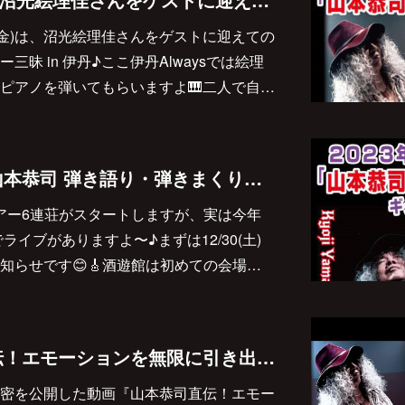
29(金)は、沼光絵理佳さんをゲストに迎えての
昧 in 伊丹♪ここ伊丹Alwaysでは絵理
ピアノを弾いてもらいますよ🎹二人で自…
2023/12/30(土) 『山本恭司 弾き語り・弾きまくりギター三昧 in 近江八幡』決定しました♪
ツアー6連荘がスタートしますが、実は今年
末までライブがありますよ〜♪まずは12/30(土)
知らせです😊🎸酒遊館は初めての会場…
動画『山本恭司直伝！エモーションを無限に引き出すギター表現術』が公開になりました🎸
密を公開した動画『山本恭司直伝！エモー