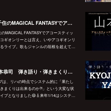
2023/1/13(土)は北千住のMAGICAL FANTASYでアコースティックライブを行います😊👍
のMAGICAL FANTASYでアコースティッ
コギオンリーとは言え、いやアコギオンリ
るライブ。歌もジャンルの垣根を超えて…
2024/1/14(日) 『山本恭司 弾き語り・弾きまくりギター三昧 at BAR mix 226』決定しました♪
ブは、リハの時点でシステム的に「果たし
きまくりは出来るのか⁈」という大変な状
ブとなりました😄🎸来年1/14はシステ…