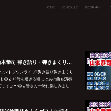
HOME
SCHEDULE
BIOGRAPHY
今年の大晦日は『山本恭司 弾き語り・弾きまくりギター三昧 in 奈良』
ウントダウンライブ‼︎弾き語り弾きまくり
😄🎸12時を過ぎる頃にはあの曲も演奏
てますよ〜😄🎸皆さん一緒に楽しみまし…
2023/12/29(金)は、沼光絵理佳さんをゲストに迎えての弾き語り弾きまくりギター三昧 in 伊丹♪