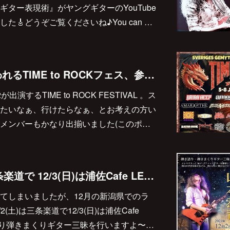
ター表現術』がヤングギターのYouTube
🎸どうぞご覧くださいね♪You can …
スウェーデンで行われるTIME to ROCKフェス、参加される方はおられるかな〜？
出演するTIME to ROCK FESTIVAL 。ス
たいなぁ、行けたらなぁ、とお考えの方い
メンバーもかなり出揃いました(このポ…
2023/12/2(土)は三条楽道で 12/3(日)は浦佐Cafe LEONで山本恭司弾き語り弾きまくりギター三昧です🎸
てしまいましたが、12月の新潟県でのラ
(土)は三条楽道で12/3(日)は浦佐Cafe
語り弾きまくりギター三昧を行いますよ〜…