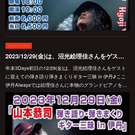
2023.11.27 18:53
2023/12/29(金)は、沼光絵理佳さんをゲストに迎えての弾き語り弾きまくりギター三昧 in 伊丹♪
年末3Days初日の12/29(金)は、沼光絵理佳さんをゲスト
に迎えての弾き語り弾きまくりギター三昧 in 伊丹♪ここ
伊丹Alwaysでは絵理佳さんに本物のグランドピアノを…