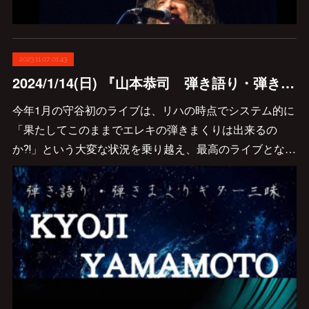
2023.11.07 01:43
2024/1/14(日) 『山本恭司 弾き語り・弾きまくりギター三昧 at BAR mix 226』決定しました♪
今年1月の守谷初のライブは、リハの時点でシステム的に
「果たしてこのままでエレキの弾きまくりは出来るの
か⁈」という大変な状況を乗り越え、最高のライブとな…