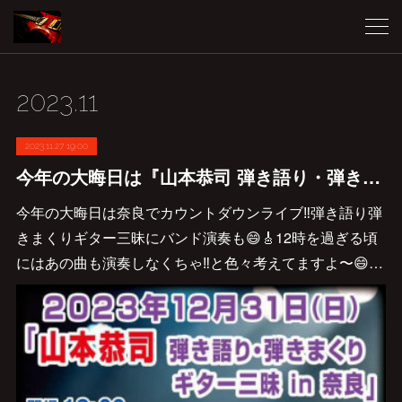
2023
.
11
2023.11.27 19:00
今年の大晦日は『山本恭司 弾き語り・弾きまくりギター三昧 in 奈良』
今年の大晦日は奈良でカウントダウンライブ‼︎弾き語り弾
きまくりギター三昧にバンド演奏も😄🎸12時を過ぎる頃
にはあの曲も演奏しなくちゃ‼︎と色々考えてますよ〜😄…