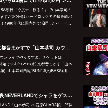
3:00からBS朝日『今度ナニ観る？』で山本恭司の
ます♪◎今回はハードロック界の最高峰バ
集！1980年代に国内外で活躍したハード…
2025/12/31(水) は京都音まかすで「山本恭司 カウントダウン・ライブ」♪
ウンライブやりますよ。チケットは
受付開始です♪🔷12/31(水) 京都音まかす「山本
 : 山本恭司西尾"BUN"博文(BASS)畑…
2025/12/30(火)は奈良NEVERLANDでシャラをゲストにライブ♪
VERLAND「山本恭司 vs 石原SHARA愼一郎弾