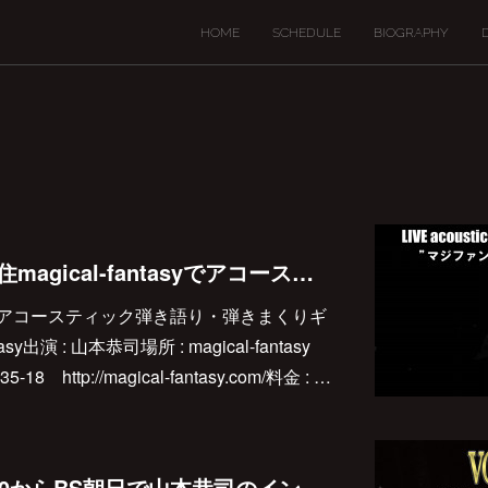
HOME
SCHEDULE
BIOGRAPHY
2026/2/7(土)は北千住magical-fantasyでアコースティック弾き語り弾きまくりライブです♪
山本恭司 アコースティック弾き語り・弾きまくりギ
tasy出演 : 山本恭司場所 : magical-fantasy
ttp://magical-fantasy.com/料金 : …
2025/11/19(水)23:00からBS朝日で山本恭司のインタビューが放映されます♪