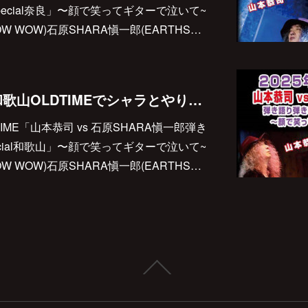
ecial奈良」〜顔で笑ってギターで泣いて~
OW WOW)石原SHARA愼一郎(EARTHS…
2025/12/29(月)は 和歌山OLDTIMEでシャラとやります♪
LDTIME「山本恭司 vs 石原SHARA愼一郎弾き
cial和歌山」〜顔で笑ってギターで泣いて~
OW WOW)石原SHARA愼一郎(EARTHS…