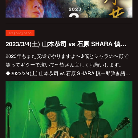
2023.01.03 02:00
2023/3/4(土) 山本恭司 vs 石原 SHARA 慎一郎 弾き語り弾きまくり三味special 安城公演♪
2023年もまた安城でやりますよ〜♪僕とシャラの〜顔で
笑ってギターで泣いて〜皆さん宜しくお願いします。
◆2023/3/4(土) 山本恭司 vs 石原 SHARA 慎一郎弾き語…