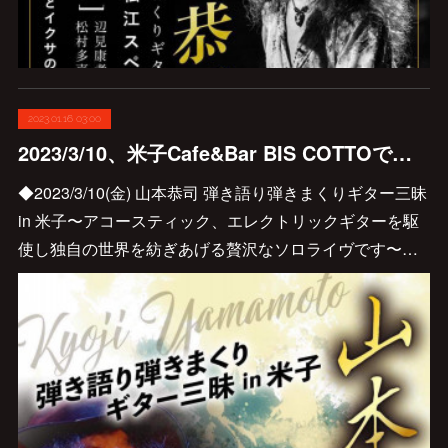
2023.01.16 03:00
2023/3/10、米子Cafe&Bar BIS COTTOで弾き語り弾きまくりギター三昧やりますよ♪
◆2023/3/10(金) 山本恭司 弾き語り弾きまくりギター三昧
in 米子〜アコースティック、エレクトリックギターを駆
使し独自の世界を紡ぎあげる贅沢なソロライヴです〜…