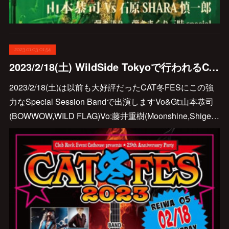
2023.01.03 01:54
2023/2/18(土) WildSide Tokyoで行われるCAT冬FESに出演します♪
2023/2/18(土)は以前も大好評だったCAT冬FESにこの強
力なSpecial Session Bandで出演しますVo&Gt:山本恭司
(BOWWOW,WILD FLAG)Vo:藤井重樹(Moonshine,Shige…