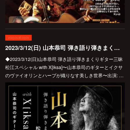
2023.01.16 03:01
2023/3/12(日) 山本恭司 弾き語り弾きまくりギター三昧 松江スペシャル with X[iksa]開催されます♪
◆2023/3/12(日)山本恭司 弾き語り弾きまくりギター三昧
松江スペシャル with X[iksa]〜山本恭司のギターとイクサ
のヴァイオリンとハープが織りなす美しき世界〜出演: …