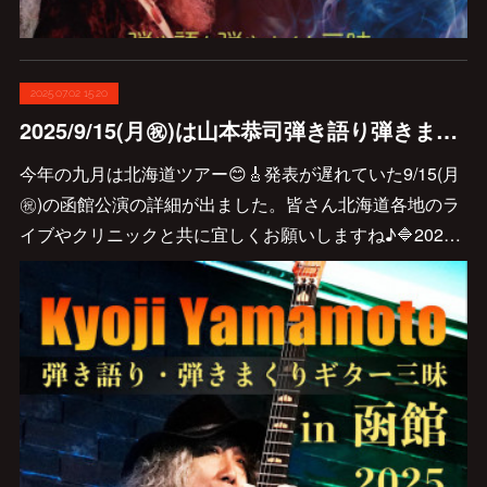
2025.07.02 15:20
2025/9/15(月㊗️)は山本恭司弾き語り弾きまくりギター三昧 函館公演です♪
今年の九月は北海道ツアー😊🎸発表が遅れていた9/15(月
㊗️)の函館公演の詳細が出ました。皆さん北海道各地のラ
イブやクリニックと共に宜しくお願いしますね♪🔷202…