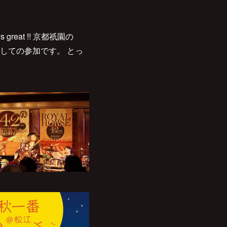
lways great !! 京都祇園の
同しての参加です。 とっ