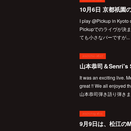
10月6日 京都祇園
I play @Pickup in Kyoto 
Pickupでのライヴが
ても小さなバーですが...
2017.07.10 06:27
It was an exciting live.
great !! We all enjo
山本恭司弾き語り弾きま
2017.07.09 16:11
9月9日は、松江の