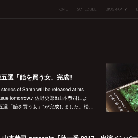
HOME
SCHEDULE
BIOGRAPHY
五選「飴を買う女」完成‼︎
stories of Sanin will be released at his
n Matsue tomorrow♪ 佐野史郎&山本恭司によ
談五選「飴を買う女」"が完成しました。松…
・祝) 山本恭司 presents『秋一番 2017』出演メ