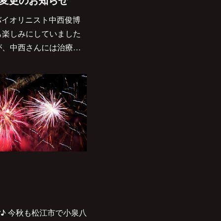
バイオリニスト中西俊博
も楽しみにしていました
が、中西さんには治療…
1/October♪ 今秋も松江市で小泉八