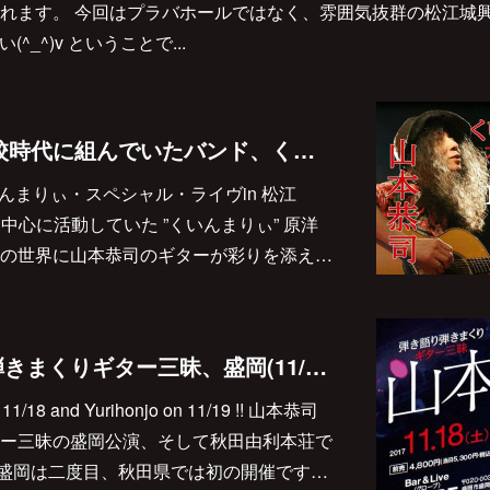
れます。 今回はプラバホールではなく、雰囲気抜群の松江城
^_^)v ということで...
11月11日、僕が高校時代に組んでいたバンド、くいんまりぃの再結成コンサートが松江で♪
 『くいんまりぃ・スペシャル・ライヴin 松江
江を中心に活動していた ”くいんまりぃ” 原洋
の世界に山本恭司のギターが彩りを添え…
山本恭司弾き語り弾きまくりギター三昧、盛岡(11/18)と由利本荘(11/19)での開催が決定しました!!
on 11/18 and Yurihonjo on 11/19 !! 山本恭司
ー三昧の盛岡公演、そして秋田由利本荘で
! 盛岡は二度目、秋田県では初の開催です…