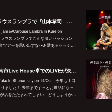
11月10日、呉のケラウスランブラで『山本恭司 弾き語り弾きまくりギター三昧 ケラウス20thお祝いスペシャル』
stic jam @Carouse Lambra in Kure on
10、呉のケラウスランブラでこんな凄いセッション
海道ツアーを思い出すな〜♪ 愛あるセッシ…
10月14日 山口県周南市Live House卓でのLIVEが決まりました！
e Taku in Shunan city on 14/Oct !! 今年も山口
決まりました！ 去年までずっとお世話になっ
が店をたたまれてしまい、どうしようか…