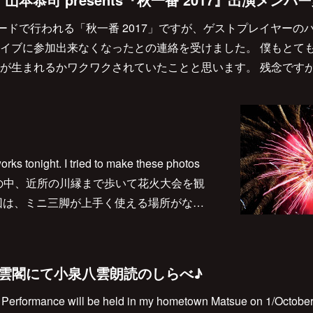
ムードで行われる「秋一番 2017」ですが、ゲストプレイヤーの
イブに参加出来なくなったとの連絡を受けました。 僕もとて
が生まれるかワクワクされていたことと思います。 残念です
works tonight. I tried to make these photos
雨混じりの中、近所の川縁まで歩いて花火大会を観
回は、ミニ三脚が上手く使える場所がな…
興雲閣にて小泉八雲朗読のしらべ♪
ng Performance will be held in my hometown Matsue on 