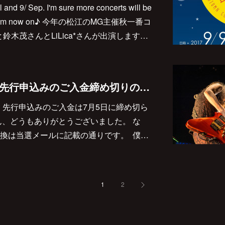
l and 9/ Sep. I'm sure more concerts will be
own from now on♪ 今年の松江のMG主催秋一番コ
鈴木茂さんとLiLica*さんが出演します…
８/25 Guitar☆Man先行申込みのご入金締め切りのお知らせ。
Man、先行申込みのご入金は7月5日に締め切ら
ん、どうもありがとうございました。 な
換は当選メールに記載の通りです。 僕…
1
2