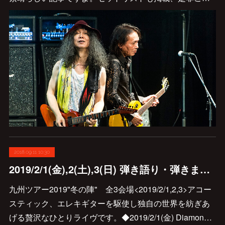
2018.09.11 10:30
2019/2/1(金),2(土),3(日) 弾き語り・弾きまくり九州ツアー2019冬の陣が決まりました♪
九州ツアー2019"冬の陣" 全3会場<2019/2/1,2,3>アコー
スティック、エレキギターを駆使し独自の世界を紡ぎあ
げる贅沢なひとりライヴです。◆2019/2/1(金) Diamon…