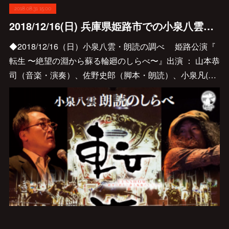
2018.08.31 15:00
2018/12/16(日) 兵庫県姫路市での小泉八雲朗読の調べ 開催です♪
◆2018/12/16（日）小泉八雲・朗読の調べ 姫路公演『
転生 〜絶望の淵から蘇る輪廻のしらべ〜』出演 ： 山本恭
司（音楽・演奏）、佐野史郎（脚本・朗読）、小泉凡(…