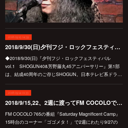
2018.09.15 04:39
2018/9/30(日)夕刊フジ・ロックフェスティバル vol.1 SHOGUN40&芳野藤丸45アニバーサリーへのゲスト出演が急遽決定です♪
◆2018/9/30(日)『夕刊フジ・ロックフェスティバル
vol.1 SHOGUN40&芳野藤丸45アニバーサリー』第1部
は、結成40周年のご存じSHOGUN。日本テレビ系ドラ…
2018.09.14 01:33
2018/9/15,22、2週に渡ってFM COCOLOで山本恭司特集♪
‪FM COCOLO 765の番組『Saturday Magnificent Camp』
15時台のコーナー「ゴゴメタ！」で2週にわたり9/27の