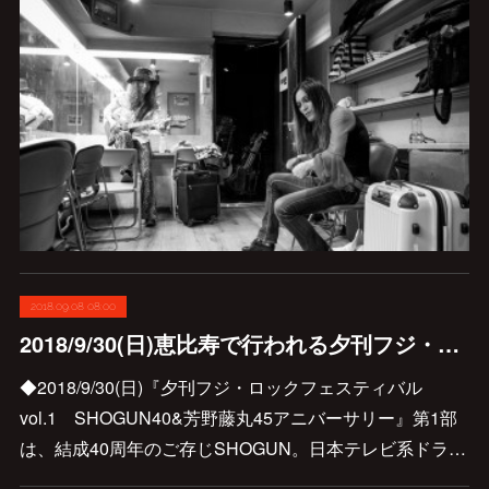
2018.09.08 08:00
2018/9/30(日)恵比寿で行われる夕刊フジ・ロックフェスティバル vol.1 SHOGUN40&芳野藤丸45アニバーサリーへのゲスト出演が急遽決定です!!!
◆2018/9/30(日)『夕刊フジ・ロックフェスティバル
vol.1 SHOGUN40&芳野藤丸45アニバーサリー』第1部
は、結成40周年のご存じSHOGUN。日本テレビ系ドラ…