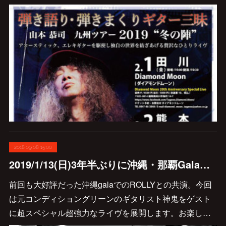
2018.09.08 15:00
2019/1/13(日)3年半ぶりに沖縄・那覇GalaでROLLYとの競演が決定、ゲストは神鬼!!
前回も大好評だった沖縄galaでのROLLYとの共演。今回
は元コンディショングリーンのギタリスト神鬼をゲスト
に超スペシャル超強力なライヴを展開します。お楽し…