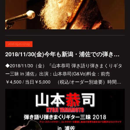
2018.09.21 07:09
2018/11/30(金)今年も新潟・浦佐での弾き語り弾きまくり 開催です♪
◆2018/11/30（金）『山本恭司 弾き語り弾きまくりギタ
ー三昧 in 浦佐』出演：山本恭司(G&Vo)料金：前売
￥4,500 / 当日￥5,000 （税込/オーダー別途要）時間…